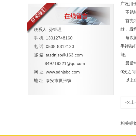
广泛用
不锈钢
首先将
缝，后
联系人: 孙经理
每次施
手 机: 13012748160
手锤敲
电 话: 0538-8312120
能。
邮 箱: tasdnjsb@163.com
最后特
849719321@qq.com
0次之间
网 址: www.sdnjsbc.com
以上信
地 址: 泰安市夏张镇
<<上
相关标