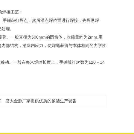
的焊接工艺：
lb）手锤敲打焊点，然后沿点焊位置进行焊接，先焊纵焊
光处理。
。一般直径为500mm的圆筒体，收缩量约为2mm,用
缝内部结构，消除内应力，使焊缝获得与本体相同的力学性
动。一般在每米焊缝长度上，手锤敲打次数为120－14
篇
盛大金源厂家提供优质的酿酒生产设备