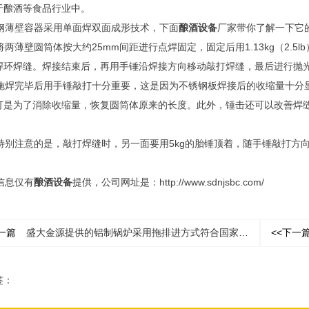
于酿酒等食品行业中。
薄壁容器采用单面焊双面成形技术，下面
酿酒设备
厂家带你了解一下它
两薄壁圆筒体按大约25mm间距进行点焊固定，固定后用1.13kg（2.5
焊环焊缝。焊接结束后，再用手锤沿焊接方向移动敲打焊缝，最后进行抛
焊完毕后用手锤敲打十分重要，这是因为不锈钢板焊接后的收缩量十分显著
打是为了消除收缩量，恢复圆筒体原来的长度。此外，锤击还可以改善焊
别注意的是，敲打焊缝时，另一面要用5kg的胎锤顶着，随手锤敲打方向移
息仅有
酿酒设备
提供，公司网址是：
http://www.sdnjsbc.com/
一篇
盛大金源提供的铝制锅炉采用拖排进方式符合国家标准
<<下一
签：