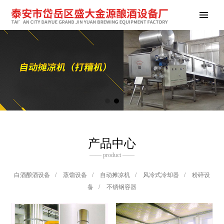
产品中心
—— product ——
白酒酿酒设备
/
蒸馏设备
/
自动摊凉机
/
风冷式冷却器
/
粉碎设
备
/
不锈钢容器