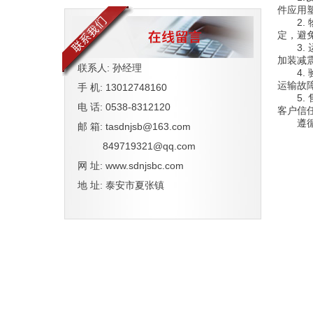
件应用
2
定，避
3
加装减
联系人: 孙经理
4
运输故
手 机: 13012748160
5
电 话: 0538-8312120
客户信
遵
邮 箱: tasdnjsb@163.com
849719321@qq.com
网 址: www.sdnjsbc.com
地 址: 泰安市夏张镇