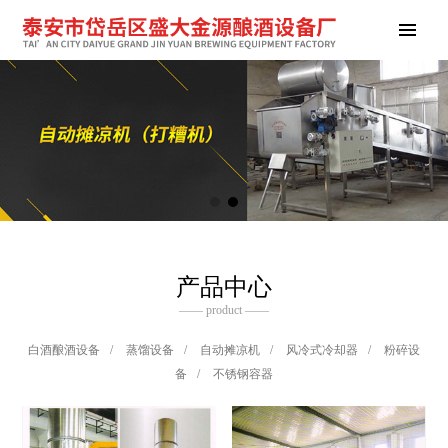
产品中心
—— product ——
白酒酿酒设备
/
蒸馏设备
/
自动摊凉机
/
风冷式冷却器
/
粉碎设
备
/
不锈钢容器